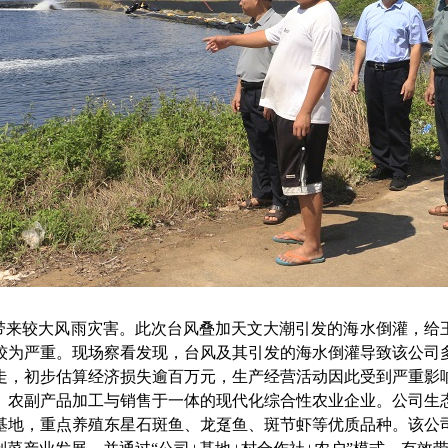
来较大风雨灾害。此次台风叠加天文大潮引发的海水倒灌，给
较为严重。现场察看发现，台风及其引发的海水倒灌导致该公司
走，初步估算经济损失逾百万元，生产经营活动因此受到严重影
农副产品加工与销售于一体的现代化综合性农业企业。公司生态
殖基地，重点养殖东星石斑鱼、龙趸鱼、斑节虾等优质品种。该