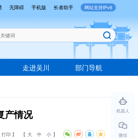
體
无障碍
手机版
长者助手
网站支持IPv6
走进吴川
部门导航
复产情况
机器人
 打印 】
【
大
中
小
】
微信