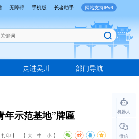
體
无障碍
手机版
长者助手
网站支持IPv6
走进吴川
部门导航
青年示范基地”牌匾
机器人
 打印 】
【
大
中
小
】
微信