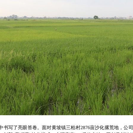
写了亮眼答卷。面对黄坡镇三柏村2876亩沙化撂荒地，公司在