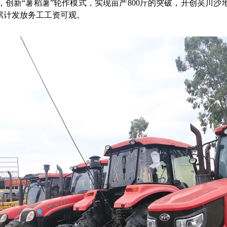
创新“薯稻薯”轮作模式，实现亩产800斤的突破，开创吴川沙地
，累计发放务工工资可观。