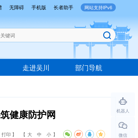
體
无障碍
手机版
长者助手
网站支持IPv6
走进吴川
部门导航
共筑健康防护网
机器人
 打印 】
【
大
中
小
】
微信