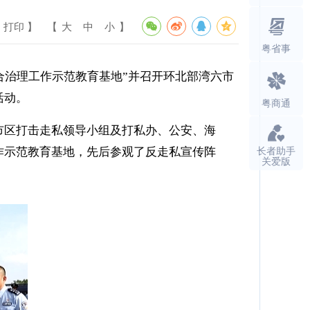
 打印 】
【
大
中
小
】
粤省事
合治理工作示范教育基地”并召开环北部湾六市
活动。
粤商通
市区打击走私领导小组及打私办、公安、海
长者助手
作示范教育基地，先后参观了反走私宣传阵
关爱版