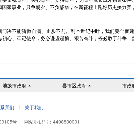
要重视青年、关心青年、支持青年，为青年成长成才创造条件。
和国家事业，只争朝夕、不负韶华，在新征程上跑好历史接力赛
我们决不能骄傲自满、止步不前。到本世纪中叶，我们要全面建
忘初心、牢记使命，务必谦虚谨慎、艰苦奋斗，务必敢于斗争、
地级市政府
县市区政府
市政
|
系我们
关于我们
00105号
网站标识码：4408830001