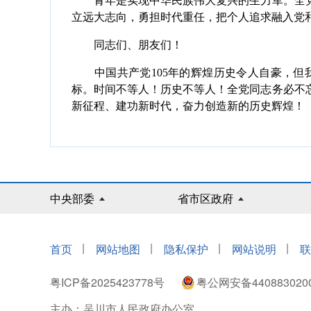
青年是实现中华民族伟大复兴的生力军。全党
立远大志向，勇担时代重任，把个人追求融入党
同志们、朋友们！
中国共产党105年的辉煌历史令人自豪，但
标。时间不等人！历史不等人！全党同志务必不
新征程、建功新时代，奋力创造新的历史辉煌！
中央部委
省市区政府
|
|
|
|
首页
网站地图
隐私保护
网站说明
联
粤ICP备2025423778号
粤公网安备440883020
主办：吴川市人民政府办公室