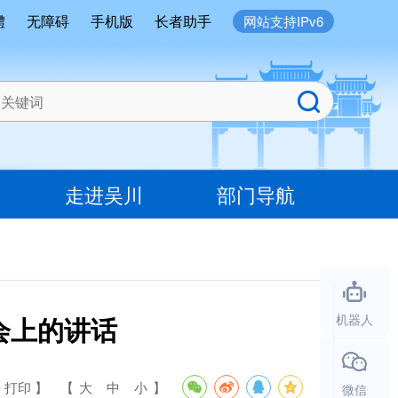
體
无障碍
手机版
长者助手
网站支持IPv6
走进吴川
部门导航
会上的讲话
机器人
 打印 】
【
大
中
小
】
微信