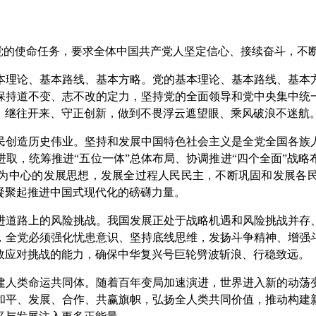
的使命任务，要求全体中国共产党人坚定信心、接续奋斗，不
理论、基本路线、基本方略。党的基本理论、基本路线、基本方
保持道不变、志不改的定力，坚持党的全面领导和党中央集中统
，继往开来、守正创新，做到不畏浮云遮望眼、乘风破浪不迷航
创造历史伟业。坚持和发展中国特色社会主义是全党全国各族人
取，统筹推进“五位一体”总体布局、协调推进“四个全面”战
为中心的发展思想，发展全过程人民民主，不断巩固和发展各
凝聚起推进中国式现代化的磅礴力量。
道路上的风险挑战。我国发展正处于战略机遇和风险挑战并存、
，全党必须强化忧患意识、坚持底线思维，发扬斗争精神、增强
效应对挑战的能力，确保中华复兴号巨轮劈波斩浪、行稳致远。
人类命运共同体。随着百年变局加速演进，世界进入新的动荡变
和平、发展、合作、共赢旗帜，弘扬全人类共同价值，推动构建