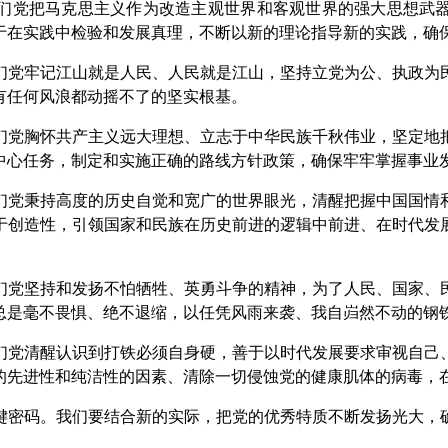
党把马克思主义作为改造主观世界和客观世界的强大思想武器
于在实践中检验和发展真理，不断以新的理论指导新的实践，确
党牢记江山就是人民、人民就是江山，坚持立党为公、执政为民
有任何风浪都动摇不了的坚实根基。
党胸怀共产主义远大理想、立志于中华民族千秋伟业，坚定地把
中心任务，制定和实施正确的路线方针政策，确保牢牢掌握事业
党秉持高度的历史自觉和宽广的世界眼光，清醒把握中国国情和
于创造性，引领国家和民族在历史前进的逻辑中前进、在时代发
党坚持和发扬不怕牺牲、英勇斗争的精神，为了人民、国家、民
总是毫不畏惧、绝不退缩，以任凭风雨来袭、我自岿然不动的钢
党清醒认识到打铁必须自身硬，善于以时代发展要求审视自己、
的先进性和纯洁性的因素、清除一切侵蚀党的健康肌体的病毒，
密码。我们要结合新的实际，把党的优秀特质不断发扬光大，确