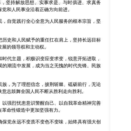
，坚持解放思想、实事求是、与时俱进、求真务
保党和人民事业沿着正确方向前进。
，自觉践行全心全意为人民服务的根本宗旨，坚
历史和人民赋予的重任扛在肩上，坚持长远目标
发展的领导权和主动权。
时代主题，积极识变应变求变，锐意开拓进取，
展的潮流中发展，成为当之无愧的时代先锋、民族
族，为了理想信念，披荆斩棘、砥砺前行，无论
铁意志鼓舞全国人民不断从胜利走向胜利。
以强烈忧患意识警醒自己、以自我革命精神完善
在革命性锻造中更加坚强有力。
保党永远不变质不变色不变味，始终具有强大创