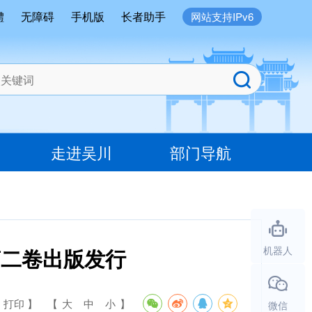
體
无障碍
手机版
长者助手
网站支持IPv6
走进吴川
部门导航
第二卷出版发行
机器人
 打印 】
【
大
中
小
】
微信