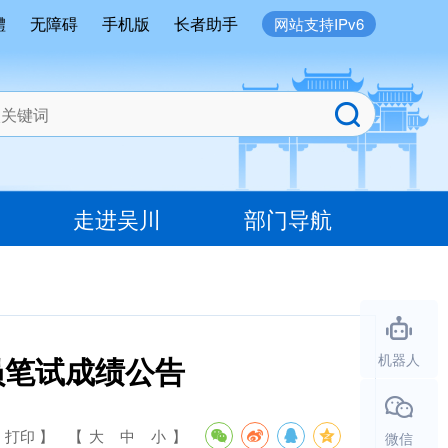
體
无障碍
手机版
长者助手
网站支持IPv6
走进吴川
部门导航
员笔试成绩公告
机器人
 打印 】
【
大
中
小
】
微信