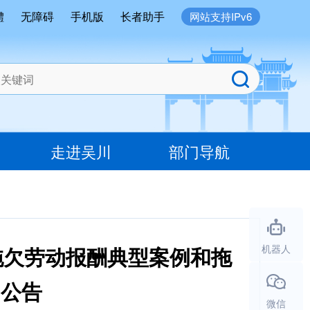
體
无障碍
手机版
长者助手
网站支持IPv6
走进吴川
部门导航
拖欠劳动报酬典型案例和拖
机器人
的公告
微信