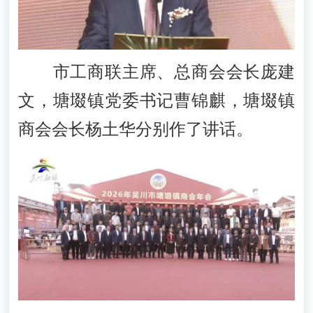
市工商联主席、总商会会长庞建
文，塘㙍镇党委书记曹锦麒，塘㙍镇
商会会长杨土华分别作了讲话。