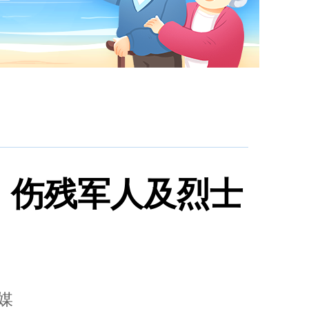
、伤残军人及烈士
媒