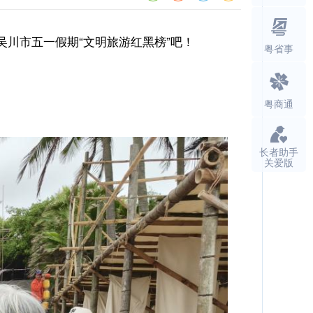
川市五一假期“文明旅游红黑榜”吧！
粤省事
粤商通
长者助手
关爱版