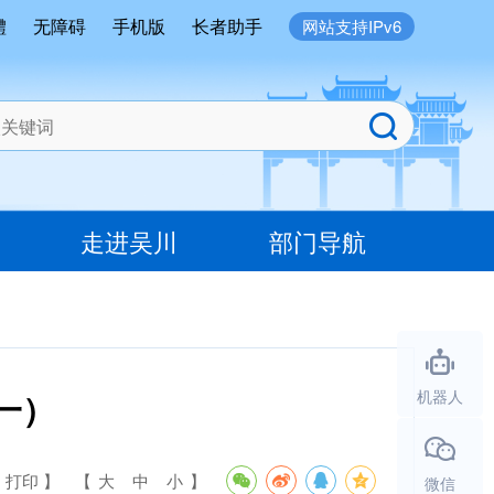
體
无障碍
手机版
长者助手
网站支持IPv6
走进吴川
部门导航
一）
机器人
 打印 】
【
大
中
小
】
微信