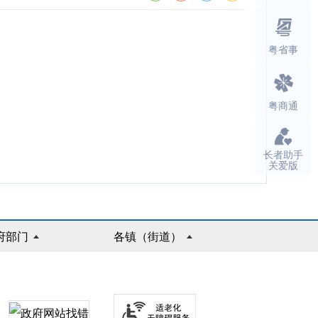
粤省事
粤商通
长者助手
关爱版
府部门
各镇（街道）