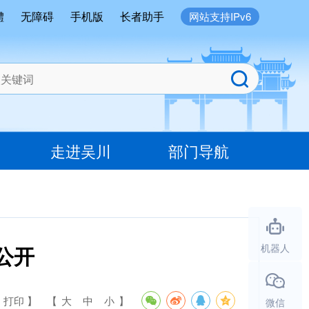
體
无障碍
手机版
长者助手
网站支持IPv6
走进吴川
部门导航
公开
机器人
 打印 】
【
大
中
小
】
微信