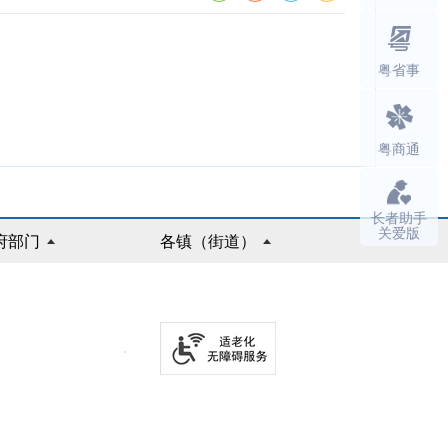
粤省事
粤商通
长者助手
关爱版
府部门
各镇（街道）