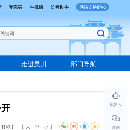
體
无障碍
手机版
长者助手
网站支持IPv6
走进吴川
部门导航
公开
机器人
 打印 】
【
大
中
小
】
微信