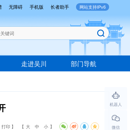
體
无障碍
手机版
长者助手
网站支持IPv6
走进吴川
部门导航
开
机器人
 打印 】
【
大
中
小
】
微信