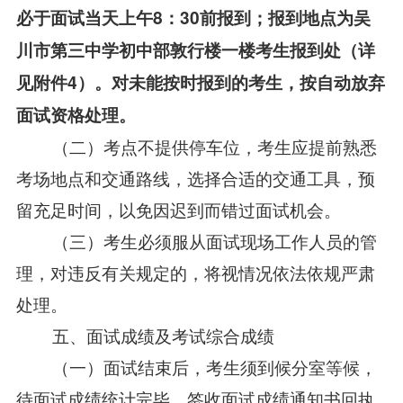
必于面试当天
上午
8
：
3
0前报到
；
报到地点为
吴
川市第三中学初中部
敦行
楼
一
楼考生
报到处
（
详
见附件4
）
。
对
未能按时报到的
考生
，按自动放弃
面试资格处理。
（二）考点不提供停车位，考生应提前熟悉
考场地点和交通路线，选择合适的交通工具，预
留充足时间，以免因迟到而错过面试机会。
（三）考生必须服从面试现场工作人员的管
理，对违反有关规定的，将视情况依法依规严肃
处理。
五、面试成绩及考试综合成绩
（一）面试结束后，考生须到候分室等候，
待面试成绩统计完毕，签收面试成绩通知书回执