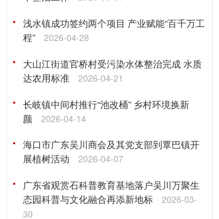
浅水镇成功签约两个项目 产业赋能“百千万工
程”
2026-04-28
大山江街道官桥村受污染水体整治完成 水质
达农用标准
2026-04-21
长岐镇中间村推行“池改桶” 乡村环境换新
颜
2026-04-14
海口市广东吴川商会及其党支部到覃巴镇开
展植树活动
2026-04-07
广东省观赏石科普教育基地落户吴川万聚生
态园科普与文化融合再添新地标
2026-03-
30