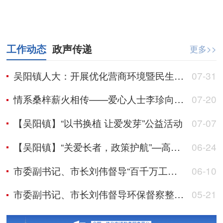
工作动态
政声传递
更多>>
吴阳镇人大：开展优化营商环境暨民生保障专项视察活动
07-31
情系桑梓薪火相传——爱心人士李珍向吴阳镇芷寮小学捐资助学
07-20
【吴阳镇】“以书换植 让爱发芽”公益活动
07-07
【吴阳镇】“关爱长者，政策护航”—高龄补贴政策宣传活动
06-24
市委副书记、市长刘伟督导“百千万工程”典型村建设、农村集体“三资”管理、全域土地综合整治及环保督察整改工作
06-10
市委副书记、市长刘伟督导环保督察整改及群众身边不正之风和腐败问题集中整治工作
05-21