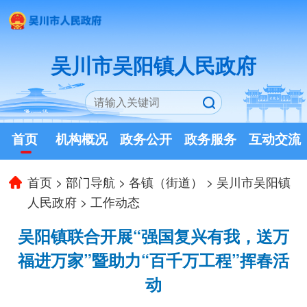
吴川市吴阳镇人民政府
首页
机构概况
政务公开
政务服务
互动交流
首页
>
部门导航
>
各镇（街道）
>
吴川市吴阳镇
人民政府
>
工作动态
吴阳镇联合开展“强国复兴有我，送万
福进万家”暨助力“百千万工程”挥春活
动