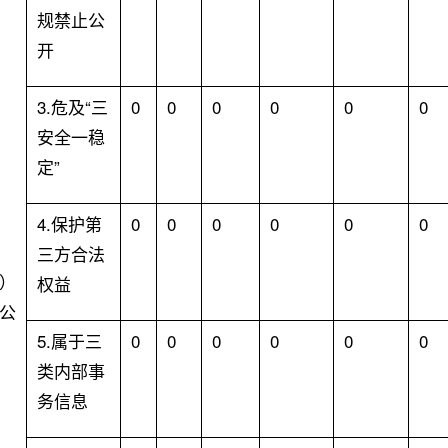
规禁止公
开
3.
危及“三
0
0
0
0
0
0
安全一稳
定”
4.
保护第
0
0
0
0
0
0
三方合法
）
权益
公
5.
属于三
0
0
0
0
0
0
类内部事
务信息