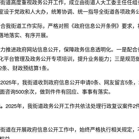
我街道高度重视政务公开工作，成立由街道人大工委主任任组
室设于党政和人大办，统筹协调、统一指导全街道各项政务
结合我街道工作实际，严格对照《政府信息公开条例》要求，
落地落实、有序开展。
全力推进政府网站信息公开，保障政务信息透明化。一是配合
化平台管理及政务公开专项培训，提升业务能力；三是规范
2
条、财政预结算
1
条。
2025
年，我街道收到政府信息公开申请
0
条、网友留言
5
条，
。
面咨询
500
余次，做到件件有回应、事事有落实。
2025
年，我街道政务公开工作共依法处理行政复议案件
2
。
我街道在开展政府信息公开工作中，始终严格执行相关规定，
权益。