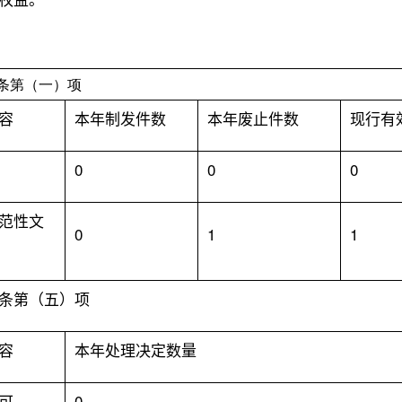
条第（一）项
容
本年制发件数
本年废止件数
现行有
0
0
0
范性文
0
1
1
条第（五）项
容
本年处理决定数量
可
0