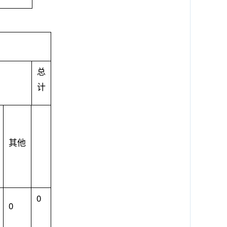
总
计
其他
0
0