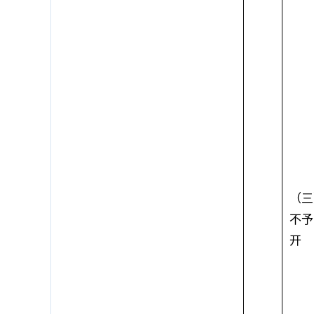
（三
不予
开