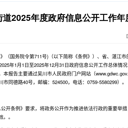
街道2025年度政府信息公开工作年
【
》（国务院令第
711
号
)
（以下简称《条例》）、省、湛江市
2025
年
1
月
1
日至
2025
年
12
月
31
日政府信息公开工作总体情况
。本报告主要通过吴川市人民政府门户网站（
www.gdwc.gov
川市同德路
40
号，邮编：
524500
，电话：
0759-5580299
）。
息公开条例》要求，将政务公开作为推进依法行政的重要举措
效。。