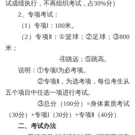
试成绩执行，不再组织考试，占30%分）
2、专项考试：
（
1）专项Ⅰ：100米。
（
2）专项Ⅱ：①篮球；②足球；③800
米；
④跳远；⑤跳高。
说明：
①专项Ⅰ为必考项。
②专项Ⅱ，为选考项，每位考生从
五个项目中任选一项进行考试。
③总分（100分）=身体素质考试
（30分）+专项I（30分）+专项Ⅱ（40分）
二、考试办法