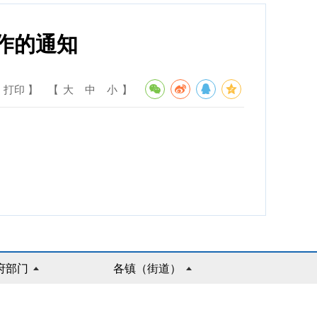
作的通知
 打印 】
【
大
中
小
】
府部门
各镇（街道）