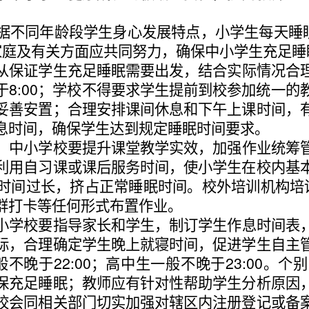
。
据不同年龄段学生身心发展特点，小学生每天睡
家庭及有关方面应共同努力，确保中小学生充足睡
从保证学生充足睡眠需要出发，结合实际情况合
于
8:00
；学校不得要求学生提前到校参加统一的
妥善安置；合理安排课间休息和下午上课时间，
息时间，确保学生达到规定睡眠时间要求。
。中小学校要提升课堂教学实效，加强作业统筹
利用自习课或课后服务时间，使小学生在校内基
时间过长，挤占正常睡眠时间。校外培训机构培
群打卡等任何形式布置作业。
小学校要指导家长和学生，制订学生作息时间表
际，合理确定学生晚上就寝时间，促进学生自主
般不晚于
22:00
；高中生一般不晚于
23:00
。个别
保充足睡眠；教师应有针对性帮助学生分析原因
校会同相关部门切实加强对辖区内注册登记或备