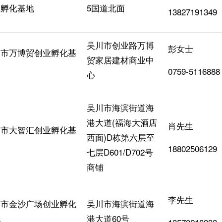
业孵化基地
5国道北面
13827191349
吴川市创业路万博
彭女士
川市万博贸创业孵化基
贸家居建材商业中
0759-5116888
心
吴川市海滨街道海
港大道(福海大酒店
肖先生
川市大智汇创业孵化基
西面)D栋第六层至
18802506129
七层D601/D702号
商铺
李先生
川市金沙广场创业孵化
吴川市海滨街道海
地
港大道60号