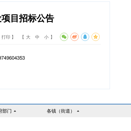
设项目招标公告
 打印 】
【
大
中
小
】
549749604353
府部门
各镇（街道）