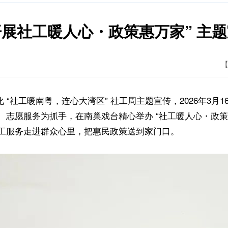
展社工暖人心・政策惠万家” 主
【
社工暖南粤，连心大湾区” 社工周主题宣传，2026年3月
、志愿服务为抓手，
在南巢戏台精心举办 “社工暖人心・政
工服务走进群众心里，把惠民政策送到家门口。