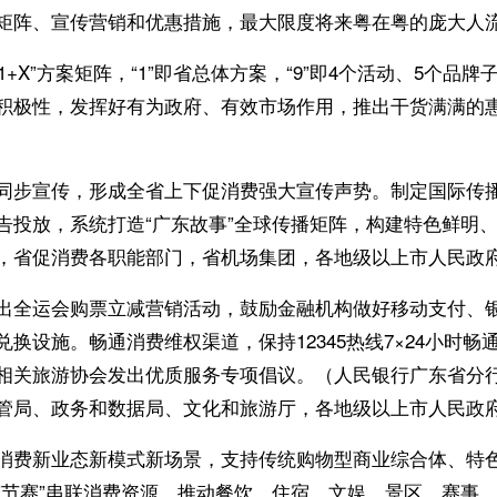
矩阵、宣传营销和优惠措施，最大限度将来粤在粤的庞大人
21+X”方案矩阵，“1”即省总体方案，“9”即4个活动、5个品牌
积极性，发挥好有为政府、有效市场作用，推出干货满满的
同步宣传，形成全省上下促消费强大宣传声势。制定国际传
告投放，系统打造“广东故事”全球传播矩阵，构建特色鲜明
，省促消费各职能部门，省机场集团，各地级以上市人民政
出全运会购票立减营销活动，鼓励金融机构做好移动支付、
换设施。畅通消费维权渠道，保持12345热线7×24小时畅
相关旅游协会发出优质服务专项倡议。（人民银行广东省分
管局、政务和数据局、文化和旅游厅，各地级以上市人民政
消费新业态新模式新场景，支持传统购物型商业综合体、特
节赛”串联消费资源，推动餐饮、住宿、文娱、景区、赛事、