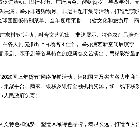
消费促进活动。以行花街、广府庙会、醒狮贺岁、粤西年例、元
头展演，举办非遗购物月、非遗主题市集等活动，打造“流动
、全球团圆饭特别菜单、全年宴席预售。（省文化和旅游厅、
”“广东村歌”活动，融合文艺演出、非遗展示、特色农产品推
活动，在各大剧院推出上百场名团佳作。举办演艺新空间展演
音乐剧、亲子剧等各具特色的迎新春文艺演出，用精彩纷呈
“2026网上年货节”网络促销活动，组织国内及省内各大电
，集聚平台、商家、银联及银行金融机构资源，线上线下联
市人民政府负责）
文特色和优势，塑造区域特色品牌，着眼长远，打造五大消费品牌