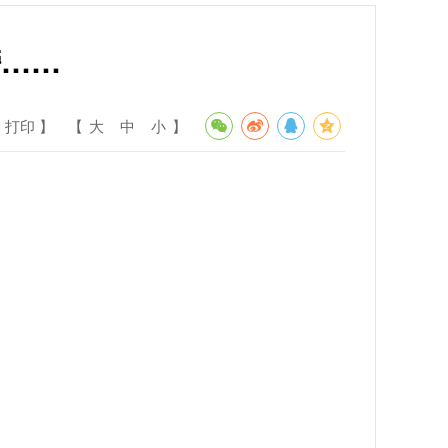
榜……
 打印 】
【
大
中
小
】