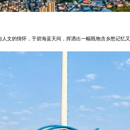
赐与人文的情怀，于碧海蓝天间，挥洒出一幅既饱含乡愁记忆