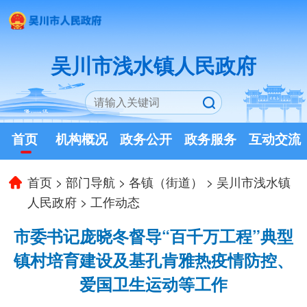
吴川市浅水镇人民政府
首页
机构概况
政务公开
政务服务
互动交流
首页
>
部门导航
>
各镇（街道）
>
吴川市浅水镇
人民政府
>
工作动态
市委书记庞晓冬督导“百千万工程”典型
镇村培育建设及基孔肯雅热疫情防控、
爱国卫生运动等工作