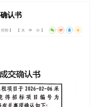
交确认书
 打印 】
【
大
中
小
】