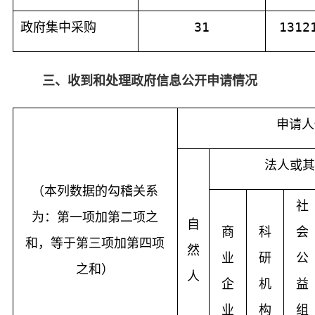
政府集中采购
31
1312
三、收到和处理政府信息公开申请情况
申请人
法人或其
（本列数据的勾稽关系
社
为：第一项加第二项之
自
商
科
会
和，等于第三项加第四项
然
业
研
公
之和）
人
企
机
益
业
构
组