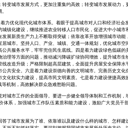
；转变城市发展方式，更加注重集约高效；转变城市发展动力，
调。
着力优化现代化城市体系。着眼于提高城市对人口和经济社会发
的城镇化建设，继续推进农业转移人口市民化，促进大中小城市
在发展新质生产力上不断取得突破；依靠改革开放增强城市动能
宜居城市。坚持人口、产业、城镇、交通一体规划，优化城市空
高公共服务水平，牢牢兜住民生底线。四是着力建设绿色低碳的
物治理等方面的问题，推动减污降碳扩绿协同增效，提升城市生
管线改造升级；严格限制超高层建筑，全面提升房屋安全保障水
市公共安全。六是着力建设崇德向善的文明城市。完善历史文化
市文化软实力建设，提高市民文明素质。七是着力建设便捷高效
线等机制，高效解决群众急难愁盼问题。
对城市工作的全面领导。要进一步健全领导体制和工作机制，增
价体系，加强城市工作队伍素质和能力建设，激励广大党员干
答了城市发展为了谁、依靠谁以及建设什么样的城市、怎样建设
，不折不扣抓好落实。要深刻把握我国城市发展所处历史方位，