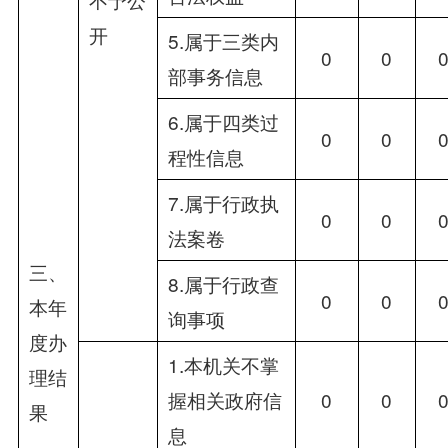
开
5.属于三类内
0
0
部事务信息
6.属于四类过
0
0
程性信息
7.属于行政执
0
0
法案卷
三、
8.属于行政查
0
0
本年
询事项
度办
1.本机关不掌
理结
握相关政府信
0
0
果
息