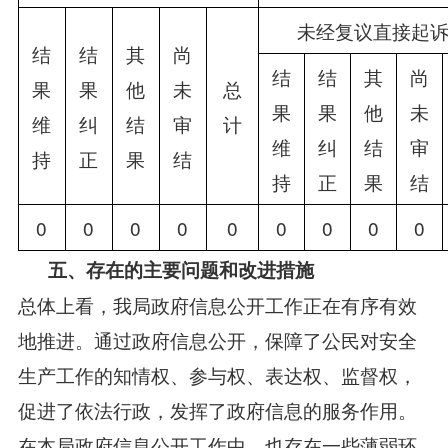
未经复议直接起
结
结
其
尚
结
结
其
尚
果
果
他
未
总
果
果
他
未
维
纠
结
审
计
维
纠
结
审
持
正
果
结
持
正
果
结
0
0
0
0
0
0
0
0
0
五、存在的主要问题和改进措施
总体上看，我局政府信息公开工作正在有序有效
地推进。通过政府信息公开，保障了公民对安全
生产工作的知情权、参与权、表达权、监督权，
促进了依法行政，发挥了政府信息的服务作用。
在本局政府信息公开工作中，也存在一些薄弱环