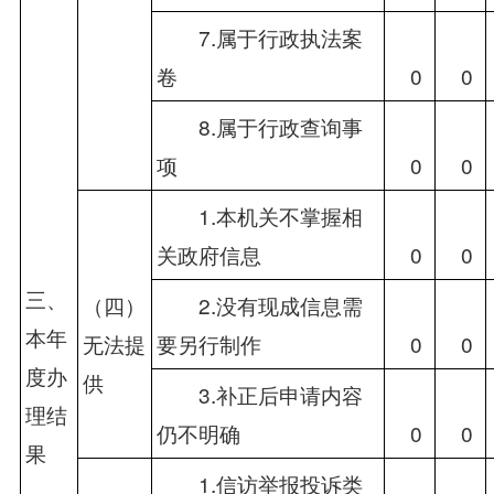
　　7.属于行政执法案
卷
　0
　0
　　8.属于行政查询事
项
　0
　0
　　1.本机关不掌握相
关政府信息
　0
　0
三、
（四）
　　2.没有现成信息需
本年
无法提
要另行制作
　0
　0
度办
供
　　3.补正后申请内容
理结
仍不明确
　0
　0
果
　　1.信访举报投诉类