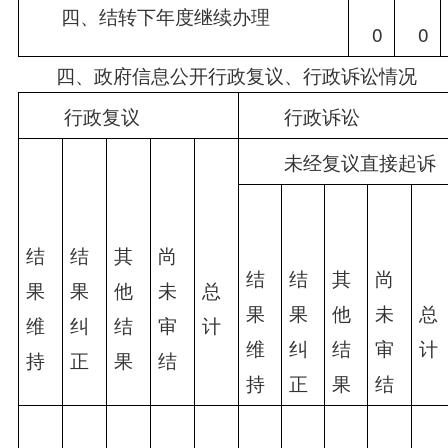
　　四、结转下年度继续办理
　0
　0
四、政府信息公开行政复议、行政诉讼情况
　　行政复议
　　行政诉讼
　　未经复议直接起诉
结
结
其
尚
结
结
其
尚
果
果
他
未
总
果
果
他
未
总
维
纠
结
审
计
维
纠
结
审
计
持
正
果
结
持
正
果
结