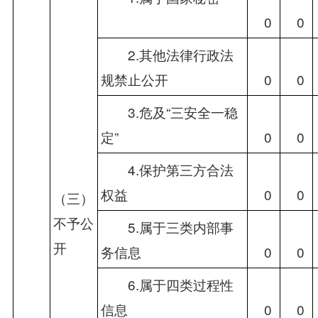
　0
　0
　　2.其他法律行政法
规禁止公开
　0
　0
　　3.危及“三安全一稳
定”
　0
　0
　　4.保护第三方合法
权益
　0
　0
（三）
不予公
　　5.属于三类内部事
开
务信息
　0
　0
　　6.属于四类过程性
信息
　0
　0