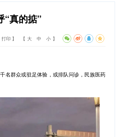
“真的掂”
 打印 】
【
大
中
小
】
。上千名群众或驻足体验，或排队问诊，民族医药