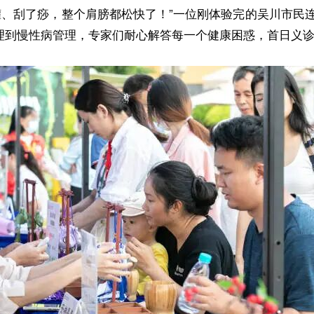
罐、刮了痧，整个肩膀都松快了！”一位刚体验完的吴川市民
调理到慢性病管理，专家们耐心解答每一个健康困惑，首日义