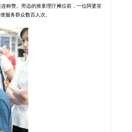
连连称赞。旁边的推拿理疗摊位前，一位阿婆笑
诊便服务群众数百人次。