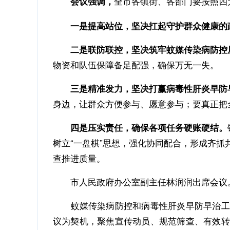
会议强调，
全市各镇街、各部门要按照四
一是提高站位，坚决扛起守护群众健康的
二是
联防联控，坚决筑牢蚊媒传染病防控
物资和队伍保障备足配强，确保万无一失。
三是
精准发力，坚决打赢病毒性肝炎早防
身边，让群众方便参与、愿意参与；要真正把
四是
压实责任，确保各项任务硬账硬结。
树立“一盘棋”思想，强化协同配合，形成齐
查推进质量。
市人民政府办公室副主任林润润出席会议
蚊媒传染病防控和病毒性肝炎早防早治工
议为契机，聚焦宣传动员、规范筛查、有效转