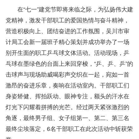
在“七一”建党节即将来临之际，为弘扬伟大建
党精神，激发干部职工的爱国热情与奋斗精神，
营造积极向上、团结奋进的工作氛围，吴川市审
计局工会新一届班子精心策划并成功举办了一场
别开生面的职工乒乓球文体活动。活动现场，乒
乓球在墨绿色的台面上来回穿梭，“乒、乒、乒”的
击球声与现场助威喝彩声交织在一起，宛如一首
激昂的奋进乐章，奏响在活动室内。干部职工们
身姿矫健、挥拍跃动、眼神专注，额头的汗水在
灯光下闪耀着拼搏的光芒。经过两天紧张激烈的
角逐，最终男子组、女子组第一、第二、第三名
最终尘埃落定，6名干部职工在此次活动中斩获荣