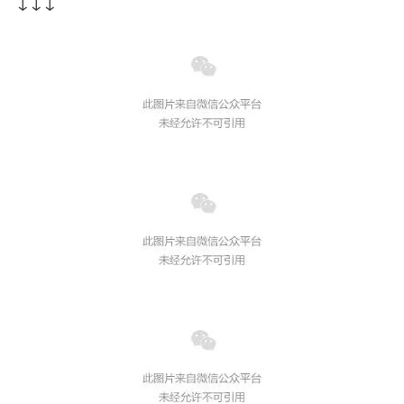
↓
↓
↓