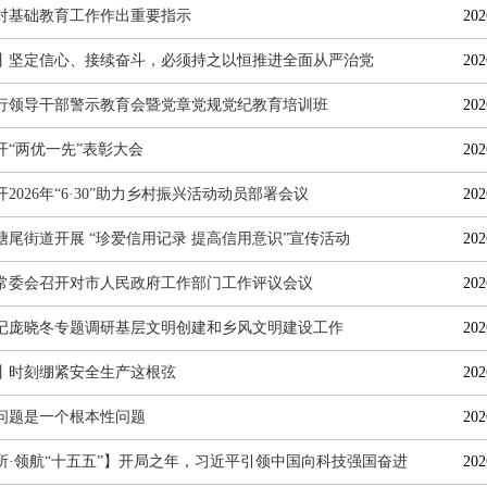
对基础教育工作作出重要指示
202
丨坚定信心、接续奋斗，必须持之以恒推进全面从严治党
202
行领导干部警示教育会暨党章党规党纪教育培训班
202
开“两优一先”表彰大会
202
2026年“6·30”助力乡村振兴活动动员部署会议
202
塘尾街道开展 “珍爱信用记录 提高信用意识”宣传活动
202
常委会召开对市人民政府工作部门工作评议会议
202
记庞晓冬专题调研基层文明创建和乡风文明建设工作
202
丨时刻绷紧安全生产这根弦
202
问题是一个根本性问题
202
所·领航“十五五”】开局之年，习近平引领中国向科技强国奋进
202