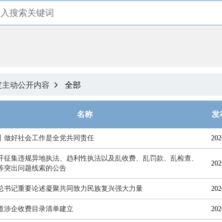
定主动公开内容
全部

名称
发
丨做好社会工作是全党共同责任
202
开征集违规异地执法、趋利性执法以及乱收费、乱罚款、乱检查、
202
等突出问题线索的公告
总书记重要论述凝聚共同致力民族复兴强大力量
202
道涉企收费目录清单建立
202